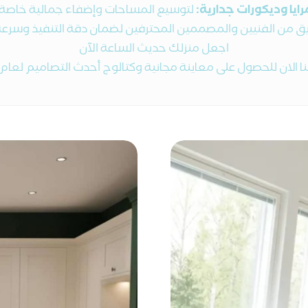
رايا وديكورات جدارية:
لتوسيع المساحات وإضفاء جمالية خاصة.
ريق من الفنيين والمصممين المحترفين لضمان دقة التنفيذ وسرعة ا
اجعل منزلك حديث الساعة الآن
ا الان للحصول على معاينة مجانية وكتالوج أحدث التصاميم لعام 2026