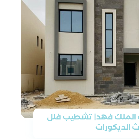
 الملك فهد| تشطيب فلل
ث الديكورات