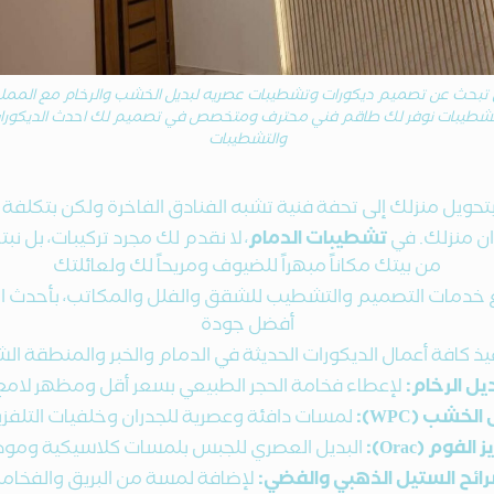
تبحث عن تصميم ديكورات وتشطيبات عصريه لبديل الخشب والرخام مع الممل
تشطيبات نوفر لك طاقم فني محترف ومتخصص في تصميم لك احدث الديكورا
والتشطيبات
تحويل منزلك إلى تحفة فنية تشبه الفنادق الفاخرة ولكن بتكلفة
ان منزلك. في
تشطيبات الدمام
، لا نقدم لك مجرد تركيبات، بل
من بيتك مكاناً مبهراً للضيوف ومريحاً لك ولعائلتك
ميع خدمات التصميم والتشطيب للشقق والفلل والمكاتب، بأحدث
أفضل جودة
كافة أعمال الديكورات الحديثة في الدمام والخبر والمنطقة ال
يل الرخام:
لإعطاء فخامة الحجر الطبيعي بسعر أقل ومظهر لامع
الخشب (WPC):
لمسات دافئة وعصرية للجدران وخلفيات التلفزي
 الفوم (Orac):
البديل العصري للجبس بلمسات كلاسيكية ومود
ائح الستيل الذهبي والفضي:
لإضافة لمسة من البريق والفخامة