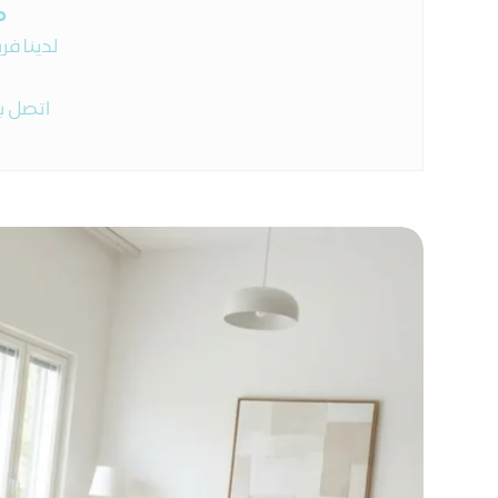
م
لدينا ف
اتصل بن