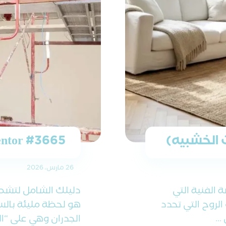
ت الخشبيه)
entor #3665
26 مارس، 2026
ة الفنية التي
دليلك الشامل لتشط
الروح التي تحدد
هو لحظة مليئة بالس
..
الجدران وهي على “ال