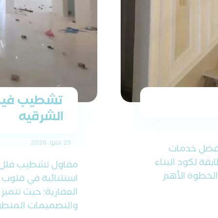
تشطيب فيلا
الشرقيه
25 مايو، 2026
أفضل خدمات
ة لكود البناء
مقاول تشطيب فلل في
الخطوة الأهم
استثنائية في قلوب ا
العقارية؛ حيث تتميز
والتصميمات المتطورة