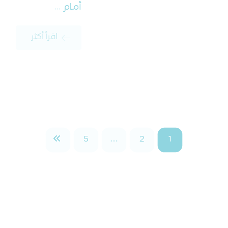
أمام ...
اقرأ أكثر
5
…
2
1