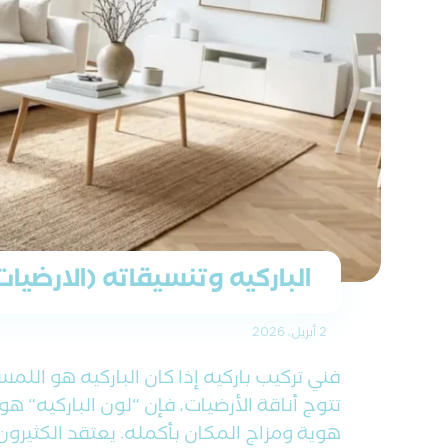
الباركيه وتنسيقاته (الارضيا
2 أبريل، 2026
فني تركيب باركيه إذا كان الباركيه هو اللمس
تتوج أناقة الأرضيات، فإن “لون الباركيه“ هو 
هوية ومزاج المكان بأكمله. يعتقد الكثيرون .