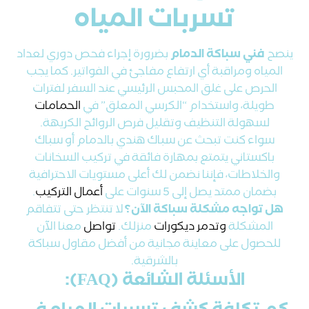
تسربات المياه
ينصح
فني سباكة الدمام
بضرورة إجراء فحص دوري لعداد
المياه ومراقبة أي ارتفاع مفاجئ في الفواتير. كما يجب
الحرص على غلق المحبس الرئيسي عند السفر لفترات
طويلة، واستخدام “الكرسي المعلق” في
الحمامات
لسهولة التنظيف وتقليل فرص الروائح الكريهة.
سواء كنت تبحث عن سباك هندي بالدمام أو سباك
باكستاني يتمتع بمهارة فائقة في تركيب السخانات
والخلاطات، فإننا نضمن لك أعلى مستويات الاحترافية
بضمان ممتد يصل إلى 5 سنوات على
أعمال التركيب
.
هل تواجه مشكلة سباكة الآن؟
لا تنتظر حتى تتفاقم
المشكلة
وتدمر ديكورات
منزلك.
تواصل
معنا الآن
للحصول على معاينة مجانية من أفضل مقاول سباكة
بالشرقية.
الأسئلة الشائعة (FAQ):