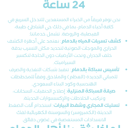
24 ساعة
نحن نوفر فريقاً من الخبراء المستعدين للتدخل السريع في
كافة أحياء الدمام، بما في ذلك حي الشاطئ، طيبة،
الفيصلية، والروضة.
تشمل خدماتنا:
كشف تسربات المياه بالدمام
: نعتمد على أجهزة الكشف
الحراري والموجات الصوتية لتحديد مكان التسرب بدقة
خلف الجدران وتحت الأرضيات دون الحاجة لتكسير
السيراميك.
تأسيس سباكة بالدمام
: تنفيذ شبكات التغذية والصرف
للمباني الجديدة (العظم) والملاحق وفقاً للمخططات
الهندسية وكود البناء السعودي.
صيانة السباكة المنزلية
: إصلاح الحنفيات، السخانات،
وتركيب الخلاطات والإكسسوارات الحديثة.
تسليك المجاري وشفط البيارات
: استخدام آلات الضغط
الحديثة (الكمبروسر) والسوستة الكهربائية لفك
الانسدادات المستعصية في غضون دقائق.