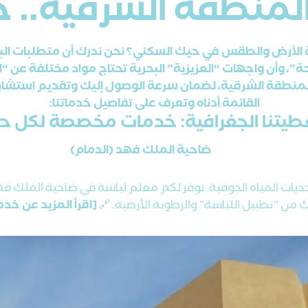
منطقة الشرقية.. حيّا
لأرض والطقس في حيك السكني؟ نحن ندرك أن متطلبات البن
”، وأن واجهات “العزيزية” البحرية تحتاج مواد مختلفة عن “ا
لمنطقة الشرقية، لضمان سرعة الوصول إليك وتقديم استشار
القائمة أدناه وتعرف على تفاصيل خدماتنا:
طيتنا الجغرافية: خدمات مخصصة لكل ح
ضاحية الملك فهد (الدمام)
ه تحديات المياه الجوفية. نوفر لكم معلم لياسة في ضاحية الم
ك من “تطبيل اللياسة” والرطوبة الأرضية. 🔗
[اقرأ المزيد عن خد