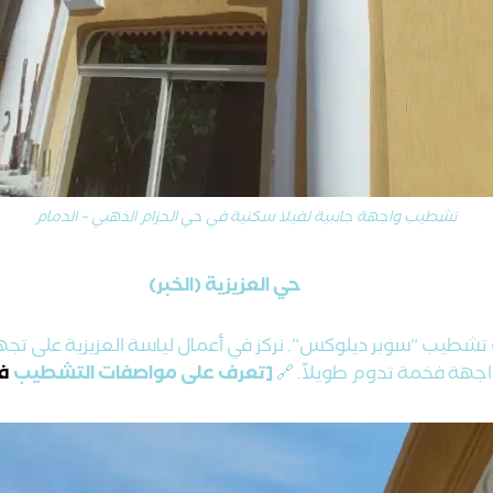
تشطيب واجهة جانبية لفيلا سكنية في حي الحزام الذهبي – الدمام
حي العزيزية (الخبر)
تشطيب “سوبر ديلوكس”. نركز في أعمال لياسة العزيزية على تجهيز
واجهة فخمة تدوم طويلاً. 🔗
[تعرف على مواصفات التشطيب
في