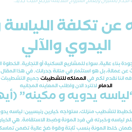
لجدار بالميزان ويعالج الشروخ القديمة ليرجع البيت جديد."
 عن تكلفة اللياسة 
اليدوي والآلي
جودة بناء عالية، سواء للمشاريع السكنية أو التجارية. الخطوة
عن عمالة، بل هو استثمار في متانة جدرانك. في هذا المقال،
افه اننا نقدم لكم في
المملكه للتشطيبات
جميع التشطيبات ح
الدمام
لاتترد الان واطلب المعاينه المجانيه
لياسه يدويه و مكينه” (أيه
تخطيط لتشطيب منزلك، ستواجه خيارين رئيسيين: لياسه يدوي
م لياسه وخبرته في فرد المونة وضبط الاستقامة. هي الخيار 
وضمان خلط المونة بنسب ثابتة وقوة ضخ عالية تضمن تماسكاً ق