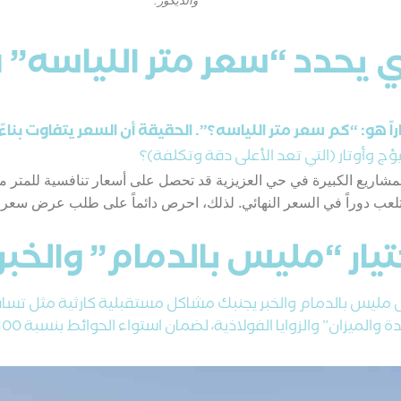
والديكور.”
ي يحدد “سعر متر اللياسه” ف
اراً هو: “كم سعر متر اللياسه؟”. الحقيقة أن السعر يتفاوت بنا
ؤج وأوتار (التي تعد الأعلى دقة وتكلفة)؟
مشاريع الكبيرة في حي العزيزية قد تحصل على أسعار تنافسية للمتر م
لعب دوراً في السعر النهائي. لذلك، احرص دائماً على طلب عرض سعر
يار “مليس بالدمام” والخبر
ل مليس بالدمام والخبر يجنبك مشاكل مستقبلية كارثية مثل تساق
فولاذية، لضمان استواء الحوائط بنسبة 100%، مما يوفر عليك تكاليف معجون الدهانات لاحقاً.