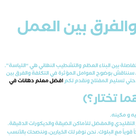
والفرق بين العمل
 الفاصلة بين البناء العظم والتشطيب النهائي هي “اللياسة”.
 سنناقش بوضوح العوامل المؤثرة في التكلفة والفرق بين
تي تسليم المفتاح ونقدم لكم
افضل معلم دهانات في
ما تختار؟)
ه و مكينه.
التقليدي والمفضل للأماكن الضيقة والديكورات الدقيقة.
وياً مع البلوك. نحن نوفر لك الخيارين، وننصحك بالأنسب