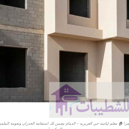
ر! 🏠 معلم لياسه حي العزيزيه – الدمام يضمن لك استقامة الجدران ونعومة الملمس