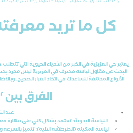
"يده تتلف بحرير! 🏗️ مليس ترميم - مليس بالدمام يضبط لك ا
كل ما تريد معرفته
يعتبر حي العزيزية في الخبر من الأحياء الحيوية التي تتطلب 
البحث عن مقاول لياسه محترف في العزيزية ليس مجرد بحث 
الأنواع المختلفة لنساعدك في اتخاذ القرار الصحيح. وبالاض
الفرق بين “
عند ال
اللياسة اليدوية: تعتمد بشكل كلي على مهارة معل
لياسة المكينة (الطرطشة الآلية): تتميز بالسرعة 