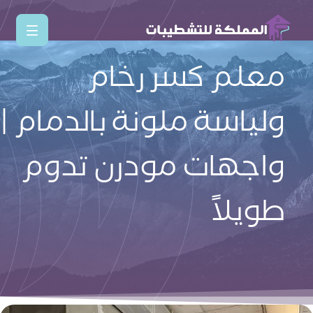
معلم كسر رخام
ولياسة ملونة بالدمام |
واجهات مودرن تدوم
طويلاً