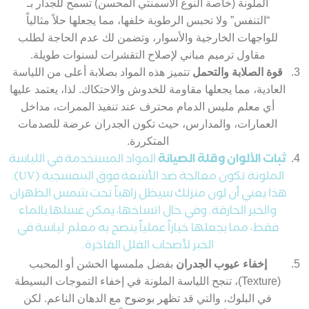
الملونة (خاصة النوع الاسمنتي المحسن) تسمح للجدار بـ
“التنفس” ولا تحبس الرطوبة خلفها، مما يجعلها حلاً مثالياً
للواجهات الخارجية والأسوار، وتضمن لك عدم الحاجة لطلب
مقاول ترميم مباني لإصلاح التقشرات لسنوات طويلة.
قوة الصلابة والتحمل
تتميز هذه المواد بصلابة أعلى من اللياسة
العادية، مما يجعلها مقاومة للخدوش والاحتكاك. لذا، يعتمد عليها
أي معلم مليس الدمام محترف عند تنفيذ الممرات، مداخل
العمارات، والمدارس، حيث تكون الجدران عرضة للصدمات
المتكررة.
ثبات الألوان وقلة الصيانة
المواد المستخدمة في اللياسة
الملونة تكون معالجة ضد الأشعة فوق البنفسجية (UV).
هذا يعني أن لون منزلك سيظل زاهياً تحت شمس الظهران
والخبر الحارقة. وفي حال اتساخها، يمكن غسلها بالماء
فقط، مما يجعلها خياراً عملياً ينصح به معلم لياسة في
الخبر لأصحاب الفلل الفاخرة.
إخفاء عيوب الجدران
بفضل ملمسها الخشن أو المحبب
(Texture)، تنجح اللياسة الملونة في إخفاء التموجات البسيطة
في البلوك، والتي قد تظهر بوضوح مع الدهان الناعم. لكن