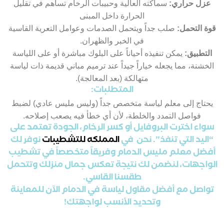
عزل حراري:
سماكته العالية وحبيبات الرخام تساهم في تقليل
الحرارة داخل المبنى
قوة التحمل:
صلب جداً ويتحمل الصدمات وعوامل التعرية القاسية
في الخبر والظهران.
التطبيق:
يمكن تنفيذه أحياناً على البلوك مباشرة أو على اللياسة
الخشنة، مما يجعله خياراً جيداً عند ترميم مباني قديمة ذات لياسة
متهالكة (بعد المعالجة).
المتطلبات:
يحتاج إلى معلم لياسة متخصص جداً (وليس مليس عادي) لضبط
فواصل التمدد والخلطة، لأن أي خطأ فيه يصعب إصلاحه.
سواء اخترت البروفايل أو كسر الرخام، الجودة تعتمد على
“اليد التي تنفذ”. نحن في
المملكه للتشطيبات
نوفر لك
أفضل معلم مليس الدمام وفريقاً متخصصاً في تشطيب
الواجهات، لنضمن لك نتيجة تعكس جمال منزلك وتتحمل
طقسنا القاسي.
تواصل مع أفضل مقاول لياسة في الدمام الآن للمعاينة
وتحديد الأنسب لواجهتك!