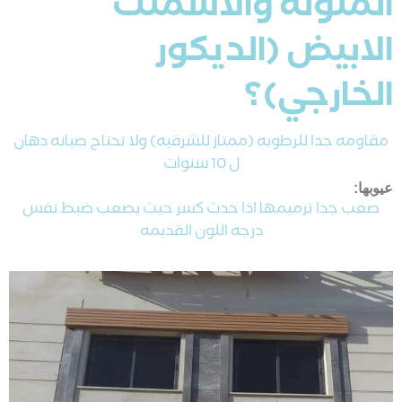
الملونه والاسمنت
الابيض (الديكور
الخارجي)؟
مقاومه جدا للرطوبه (ممتاز للشرقيه) ولا تحتاج صيانه دهان
ل 10 سنوات
عيوبها:
صعب جدا ترميمها اذا حدث كسر حيث يصعب ضبط نفس
درجه اللون القديمه