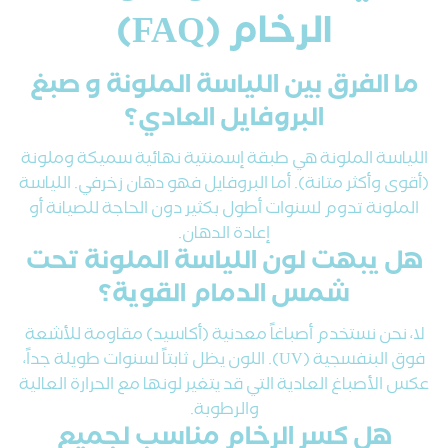
الرخام (FAQ)
ما الفرق بين اللياسة الملونة و صبغ
البروفايل العادي؟
اللياسة الملونة هي طبقة إسمنتية نهائية سميكة وملونة
(أقوى وأكثر متانة). أما البروفايل فهو دهان زخرفي. اللياسة
الملونة تدوم لسنوات أطول بكثير دون الحاجة للصيانة أو
إعادة الدهان.
هل يبهت لون اللياسة الملونة تحت
شمس الدمام القوية؟
لا، نحن نستخدم أصباغاً معدنية (أكاسيد) مقاومة للأشعة
فوق البنفسجية (UV). اللون يظل ثابتاً لسنوات طويلة جداً،
عكس الأصباغ العادية التي قد يتغير لونها مع الحرارة العالية
والرطوبة.
هل كسر الرخام مناسب لجميع