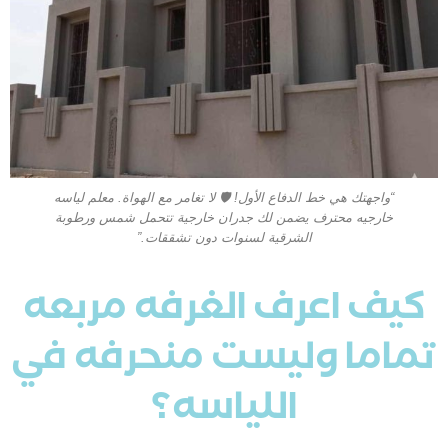
“واجهتك هي خط الدفاع الأول! 🛡️ لا تغامر مع الهواة. معلم لياسه
خارجيه محترف يضمن لك جدران خارجية تتحمل شمس ورطوبة
الشرقية لسنوات دون تشققات.”
كيف اعرف الغرفه مربعه
تماما وليست منحرفه في
اللياسه؟