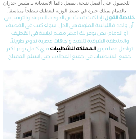
للحصول على أفضل نتيجة، يفضل دائماً الاستعانة بـ مليس جدران
بالدمام يمتلك خبرة في ضبط الوزنة ليعطيك سطحاً متناسقاً.
خلاصة القول:
إذا كنت تبحث عن الجودة، السرعة، والتوفير في
آن واحد، فاللياسة الملونة هي الحل. سواء كنت في القطيف
أو الدمام، نحن نوفر لك أمهر معلم لياسة في القطيف
والمنطقة الشرقية لتنفيذ واجهات عصرية تدوم طويلاً.
تواصل معا فريق
المملكه للشطيبات
فري كامل يوفر لكم
جميع التشطيبات في جميع المجالات حتي استلم المفتاح