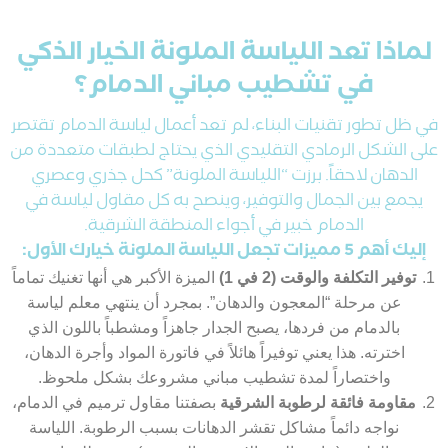
لماذا تعد اللياسة الملونة الخيار الذكي
في تشطيب مباني الدمام؟
في ظل تطور تقنيات البناء، لم تعد أعمال لياسة الدمام تقتصر
على الشكل الرمادي التقليدي الذي يحتاج لطبقات متعددة من
الدهان لاحقاً. برزت “اللياسة الملونة” كحل جذري وعصري
يجمع بين الجمال والتوفير، وينصح به كل مقاول لياسة في
الدمام خبير في أجواء المنطقة الشرقية.
إليك أهم 5 مميزات تجعل اللياسة الملونة خيارك الأول:
توفير التكلفة والوقت (2 في 1)
الميزة الأكبر هي أنها تغنيك تماماً
عن مرحلة “المعجون والدهان”. بمجرد أن ينتهي معلم لياسة
بالدمام من فردها، يصبح الجدار جاهزاً ومشطباً باللون الذي
اخترته. هذا يعني توفيراً هائلاً في فاتورة المواد وأجرة الدهان،
واختصاراً لمدة تشطيب مباني مشروعك بشكل ملحوظ.
مقاومة فائقة لرطوبة الشرقية
بصفتنا مقاول ترميم في الدمام،
نواجه دائماً مشاكل تقشر الدهانات بسبب الرطوبة. اللياسة