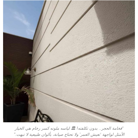
“فخامة الحجر.. بدون تكلفته! 🏛️ لياسه ملونه كسر رخام هي الخيار
الأمثل لواجهة ‘تعيش العمر’ ولا تحتاج صيانة، بألوان طبيعية لا تبهت.”