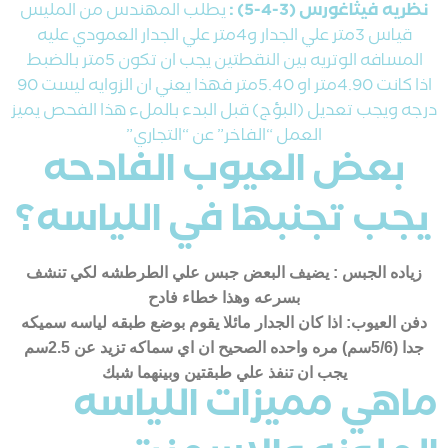
نظريه فيثاغورس (3-4-5) :
يطلب المهندس من المليس
قياس 3متر علي الجدار و4متر علي الجدار العمودي عليه
المسافه الوتريه بين النقطتين يجب ان تكون 5متر بالضبط
اذا كانت 4.90متر او 5.40متر فهذا يعني ان الزوايه ليست 90
درجه ويجب تعديل (البؤج) قبل البدء بالملء هذا الفحص يميز
العمل “الفاخر” عن “التجاري”
بعض العيوب الفادحه
يجب تجنبها في اللياسه؟
زياده الجبس : يضيف البعض جبس علي الطرطشه لكي تنشف
بسرعه وهذا خطاء فادح
دفن العيوب: اذا كان الجدار مائلا يقوم بوضع طبقه لياسه سميكه
جدا (5/6سم) مره واحده الصحيح ان اي سماكه تزيد عن 2.5سم
يجب ان تنفذ علي طبقتين وبينهما شبك
ماهي مميزات اللياسه