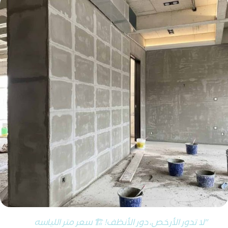
"لا تدور الأرخص، دور الأنظف! 🏗️ سعر متر اللياسه