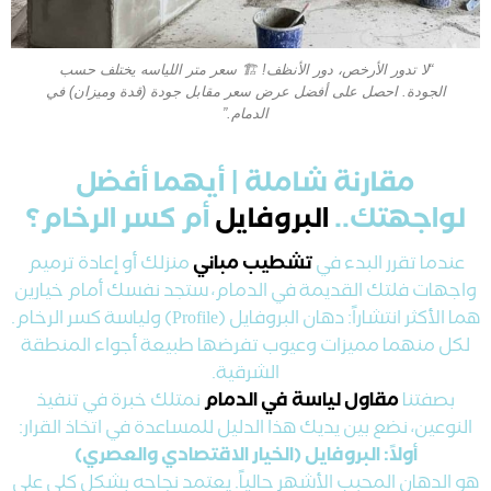
“لا تدور الأرخص، دور الأنظف! 🏗️ سعر متر اللياسه يختلف حسب
الجودة. احصل على أفضل عرض سعر مقابل جودة (قدة وميزان) في
الدمام.”
مقارنة شاملة | أيهما أفضل
لواجهتك..
البروفايل
أم كسر الرخام؟
عندما تقرر البدء في
تشطيب مباني
منزلك أو إعادة ترميم
واجهات فلتك القديمة في الدمام، ستجد نفسك أمام خيارين
هما الأكثر انتشاراً: دهان البروفايل (Profile) ولياسة كسر الرخام.
لكل منهما مميزات وعيوب تفرضها طبيعة أجواء المنطقة
الشرقية.
بصفتنا
مقاول لياسة في الدمام
نمتلك خبرة في تنفيذ
النوعين، نضع بين يديك هذا الدليل للمساعدة في اتخاذ القرار:
أولاً: البروفايل (الخيار الاقتصادي والعصري)
هو الدهان المحبب الأشهر حالياً. يعتمد نجاحه بشكل كلي على