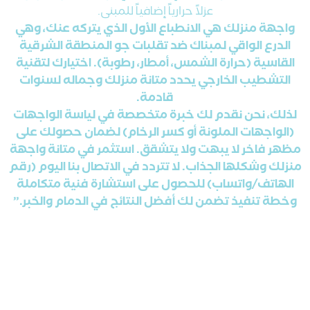
عزلاً حرارياً إضافياً للمبنى.
واجهة منزلك هي الانطباع الأول الذي يتركه عنك، وهي
الدرع الواقي لمبناك ضد تقلبات جو المنطقة الشرقية
القاسية (حرارة الشمس، أمطار، رطوبة). اختيارك لتقنية
التشطيب الخارجي يحدد متانة منزلك وجماله لسنوات
قادمة.
لذلك، نحن نقدم لك خبرة متخصصة في لياسة الواجهات
(الواجهات الملونة أو كسر الرخام) لضمان حصولك على
مظهر فاخر لا يبهت ولا يتشقق. استثمر في متانة واجهة
منزلك وشكلها الجذاب. لا تتردد في الاتصال بنا اليوم (رقم
الهاتف/واتساب) للحصول على استشارة فنية متكاملة
وخطة تنفيذ تضمن لك أفضل النتائج في الدمام والخبر.”